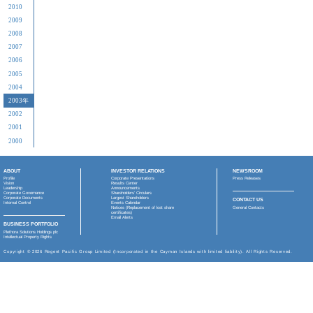
2025
年
11月13日
有關 Bridg
仍待判決
之最新
2024
年
2023
年
10月28日
有關本
事聲明
2022
年
10月27日
宣派截
2021
年
07月16日
截至二
2020
年
會通告
2019
年
07月09日
有關本
2018
年
05月12日
董事局